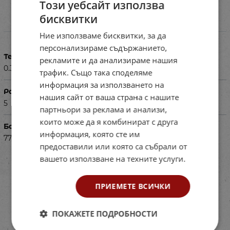
Този уебсайт използва
бисквитки
Характеристики
Ние използваме бисквитки, за да
персонализираме съдържанието,
Тегло в кг
рекламите и да анализираме нашия
0.330
трафик. Също така споделяме
информация за използването на
Размери в см
нашия сайт от ваша страна с нашите
5
партньори за реклама и анализи,
които може да я комбинират с друга
Баркод (ISBN, UPC, др.)
информация, която сте им
77ELL120038
предоставили или която са събрали от
вашето използване на техните услуги.
ПРИЕМЕТЕ ВСИЧКИ
ПОКАЖЕТЕ ПОДРОБНОСТИ