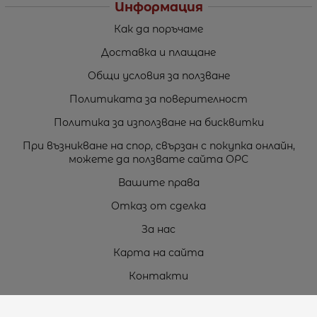
Информация
Как да поръчаме
Доставка и плащане
Общи условия за ползване
Политиката за поверителност
Политика за използване на бисквитки
При възникване на спор, свързан с покупка онлайн,
можете да ползвате сайта ОРС
Вашите права
Отказ от сделка
За нас
Карта на сайта
Контакти