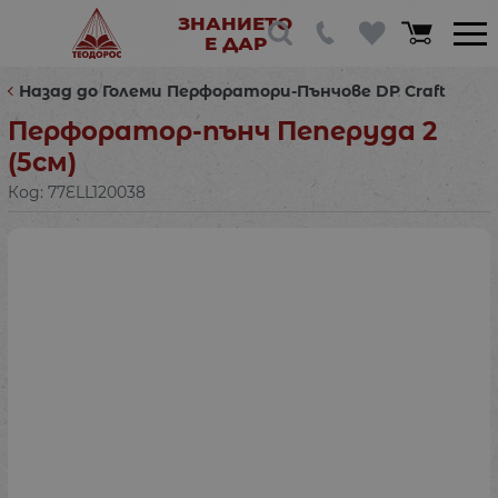
ЗНАНИЕТО
Е ДАР
Назад до Големи Перфоратори-Пънчове DP Craft
Перфоратор-пънч Пеперуда 2
(5см)
Код:
77ELL120038