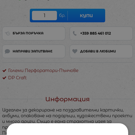
бр.
КУПИ
+359 885 461 012
БЪРЗА ПОРЪЧКА
НАПРАВИ ЗАПИТВАНЕ
ДОБАВИ В ЛЮБИМИ
Големи Перфоратори-Пънчове
DP Craft
Информация
Идеален за декориране на поздравителни картички,
албуми, опаковане на подаръци, художествени проекти
и много други. Също е една страхотна идея за
притурка към подарък. Лесен и удобен за използване.
Перфораторът е за прорязване на хартия: 120-220 гр.