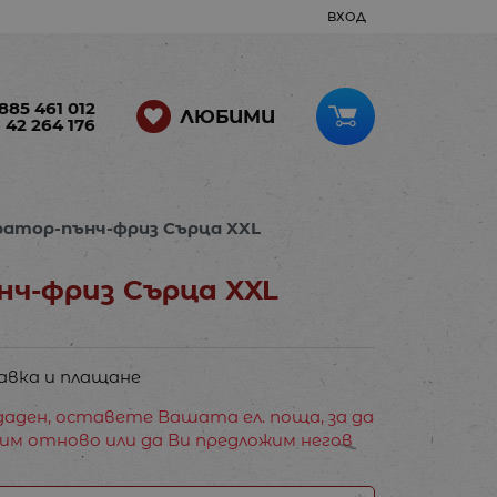
ВХОД
885 461 012
ЛЮБИМИ
 42 264 176
атор-пънч-фриз Сърца XXL
ч-фриз Сърца XXL
авка и плащане
аден, оставете Вашата ел. поща, за да
им отново или да Ви предложим негов