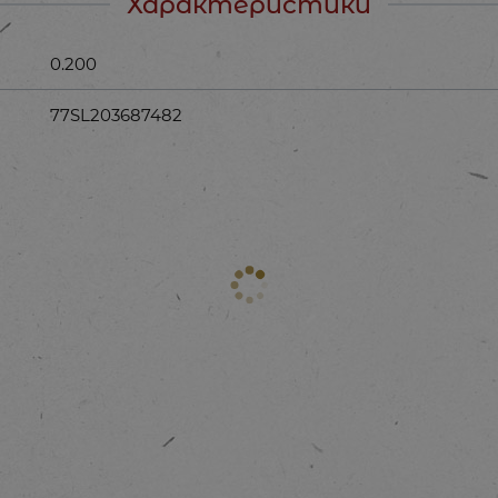
Характеристики
0.200
77SL203687482