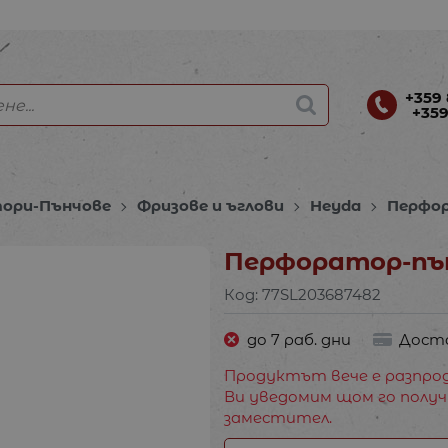
+359 
+359
ори-Пънчове
Фризове и ъглови
Heyda
Перфор
Перфоратор-пън
Код:
77SL203687482
до 7 раб. дни
Дост
Продуктът вече е разпрод
Ви уведомим щом го получ
заместител.