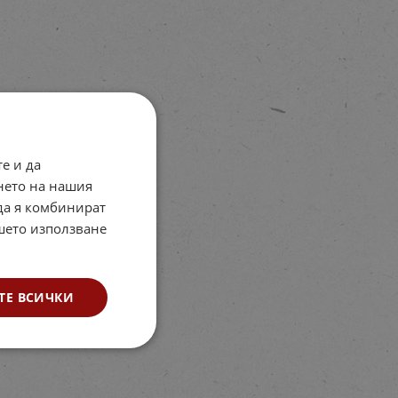
е и да
нето на нашия
 да я комбинират
ашето използване
ТЕ ВСИЧКИ