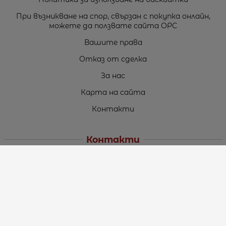
При възникване на спор, свързан с покупка онлайн,
можете да ползвате сайта ОРС
Вашите права
Отказ от сделка
За нас
Карта на сайта
Контакти
Контакти
„ТЕОДОРОС” ЕООД
Стара Загора (6000)
кв. Индустриален
ул. Пружинна №9, магазин №10
тел.:
+359 42 264 176
GSM:
+359 885 461 012
GSM:
+359 898 850 399