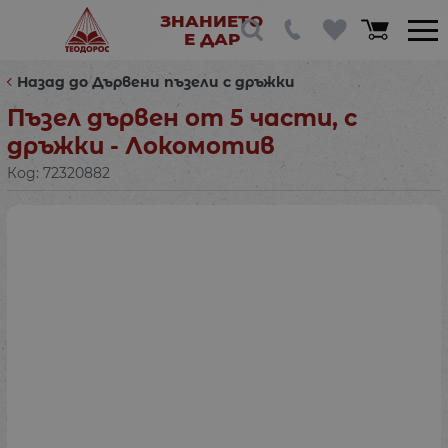
ЗНАНИЕТО
Е ДАР
Назад до Дървени пъзели с дръжки
Пъзел дървен от 5 части, с
дръжки - Локомотив
Код:
72320882