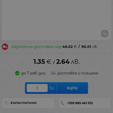
Безплатна доставка над
46.02
€
/
90.01
лв.
1.35
€
2.64
лв.
/
до 7 раб. дни
Доставка и плащане
бр.
КУПИ
+359 885 461 012
БЪРЗА ПОРЪЧКА