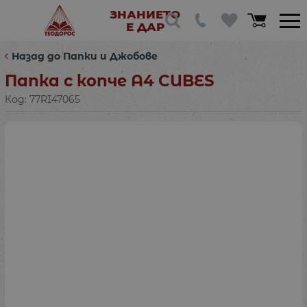
ЗНАНИЕТО
Е ДАР
Назад до Папки и Джобове
Папка с копче А4 CUBES
Код:
77RI47065