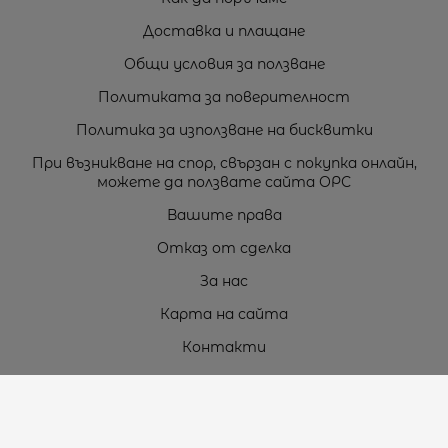
Доставка и плащане
Общи условия за ползване
Политиката за поверителност
Политика за използване на бисквитки
При възникване на спор, свързан с покупка онлайн,
можете да ползвате сайта ОРС
Вашите права
Отказ от сделка
За нас
Карта на сайта
Контакти
Контакти
„ТЕОДОРОС” ЕООД