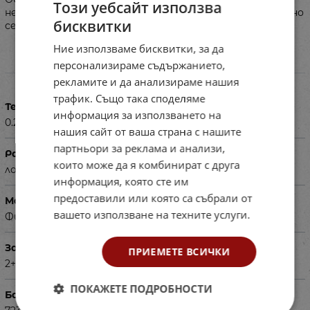
Този уебсайт използва
неутрални. Ако групата е с повече от 15 деца, отделно
бисквитки
се предлага вагон с №72321597.
Ние използваме бисквитки, за да
персонализираме съдържанието,
Характеристики
рекламите и да анализираме нашия
трафик. Също така споделяме
Тегло в кг
информация за използването на
0.280
нашия сайт от ваша страна с нашите
партньори за реклама и анализи,
Размери в см
които може да я комбинират с друга
локомотив - 45х32, вагон - 40х23
информация, която сте им
предоставили или която са събрали от
Материал
вашето използване на техните услуги.
Филц
За деца на възраст
ПРИЕМЕТЕ ВСИЧКИ
2+
ПОКАЖЕТЕ ПОДРОБНОСТИ
Баркод (ISBN, UPC, др.)