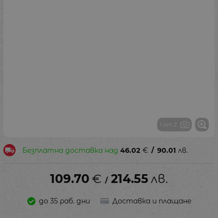
1 от 2
Безплатна доставка над
46.02
€
/
90.01
лв.
109.70
€
214.55
лв.
/
до 35 раб. дни
Доставка и плащане