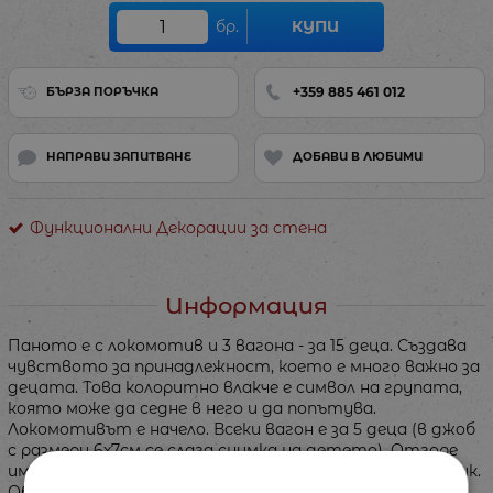
бр.
КУПИ
+359 885 461 012
БЪРЗА ПОРЪЧКА
НАПРАВИ ЗАПИТВАНЕ
ДОБАВИ В ЛЮБИМИ
Функционални Декорации за стена
Информация
Паното е с локомотив и 3 вагона - за 15 деца. Създава
чувството за принадлежност, което е много важно за
децата. Това колоритно влакче е символ на групата,
която може да седне в него и да попътува.
Локомотивът е начело. Всеки вагон е за 5 деца (в джоб
с размери 6х7см се слага снимка на детето). Отгоре
има облаци показващи настроението на всеки пътник.
Общо облаците са 45 - 15 радостни, 15 тъжни и 15