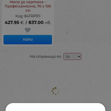
Маса за чертане -
Професионална, 70 х 100
см
Код: 84TRP911
427.95
€
837.00
лв.
/
КУПИ
На страница по: