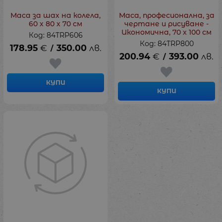
Маса за шах на колела,
Маса, професионална, за
60 х 80 х 70 см
чертане и рисуване -
Икономична, 70 х 100 см
Код: 84TRP606
Код: 84TRP800
178.95
€
350.00
лв.
/
200.94
€
393.00
лв.
/
КУПИ
КУПИ