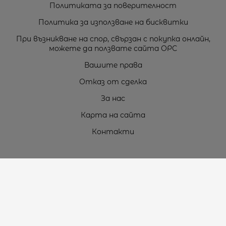
Политиката за поверителност
Политика за използване на бисквитки
При възникване на спор, свързан с покупка онлайн,
можете да ползвате сайта ОРС
Вашите права
Отказ от сделка
За нас
Карта на сайта
Контакти
Контакти
„ТЕОДОРОС” ЕООД
Стара Загора (6000)
кв. Индустриален
ул. Пружинна №9, магазин №10
тел.:
+359 42 264 176