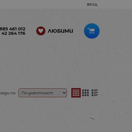
ВХОД
885 461 012
ЛЮБИМИ
 42 264 176
реди по: