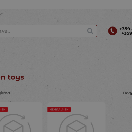
+359 
+359
on toys
укта
Под
ЧЕН
НЕНАЛИЧЕН