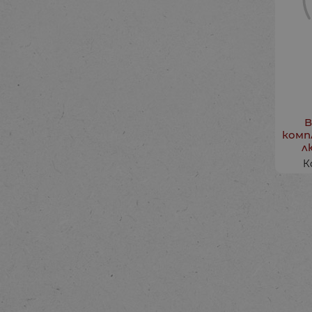
В
комп
л
К