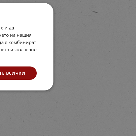
е и да
нето на нашия
 да я комбинират
ашето използване
ТЕ ВСИЧКИ