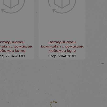
етеринарен
Ветеринарен
лект с домашен
комплект с домашен
юбимец коте
любимец куче
од: 72114620919
Код: 72114626919