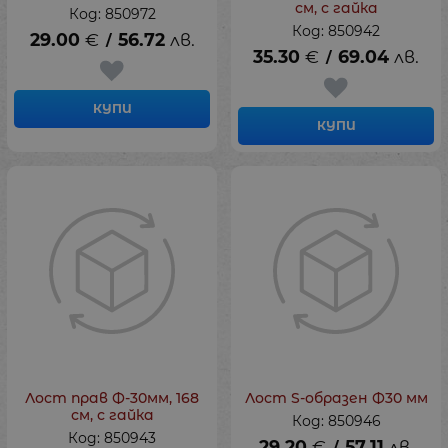
см, с гайка
Код: 850972
Код: 850942
29.00
€
56.72
лв.
/
35.30
€
69.04
лв.
/
КУПИ
КУПИ
Лост прав Ф-30мм, 168
Лост S-образен Ф30 мм
см, с гайка
Код: 850946
Код: 850943
29.20
€
57.11
лв.