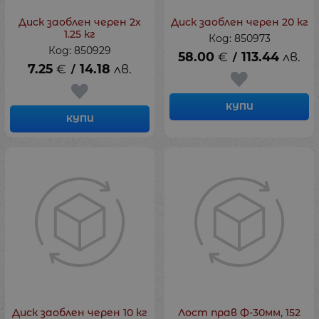
Диск заоблен черен 2х
Диск заоблен черен 20 кг
1.25 кг
Код: 850973
Код: 850929
58.00
€
113.44
лв.
/
7.25
€
14.18
лв.
/
КУПИ
КУПИ
Диск заоблен черен 10 кг
Лост прав Ф-30мм, 152