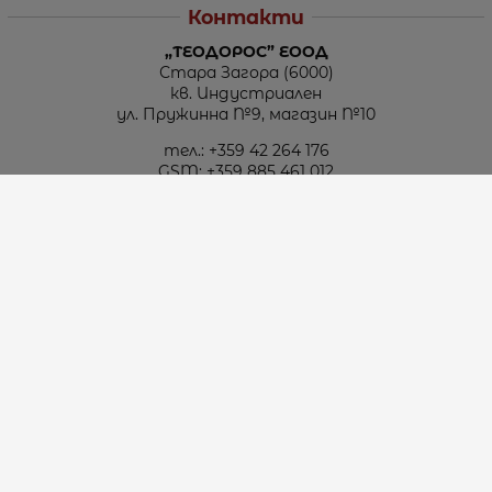
Контакти
„ТЕОДОРОС” ЕООД
Стара Загора (6000)
кв. Индустриален
ул. Пружинна №9, магазин №10
тел.:
+359 42 264 176
GSM:
+359 885 461 012
GSM:
+359 898 850 399
e-mail:
office:at:teodoros.com
Работно време:
Понеделник до Петък - 8:30 ч. до 17:00 ч.
Събота - 10:00 ч. до 15:00 ч.
Неделя – Почивен ден
Методи на плащане
Следвайте ни