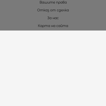
Вашите права
Отказ от сделка
За нас
Карта на сайта
Контакти
Контакти
„ТЕОДОРОС” ЕООД
Стара Загора (6000)
кв. Индустриален
ул. Пружинна №9, магазин №10
тел.:
+359 42 264 176
GSM:
+359 885 461 012
GSM:
+359 898 850 399
e-mail:
office:at:teodoros.com
Работно време:
Понеделник до Петък - 8:30 ч. до 17:00 ч.