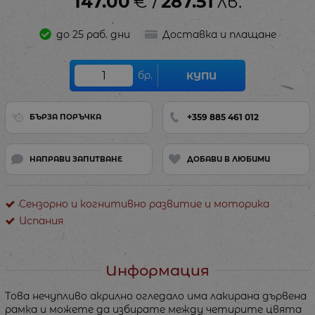
147.00
€
287.51
лв.
/
до 25 раб. дни
Доставка и плащане
бр.
КУПИ
+359 885 461 012
БЪРЗА ПОРЪЧКА
НАПРАВИ ЗАПИТВАНЕ
ДОБАВИ В ЛЮБИМИ
Сензорно и когнитивно развитие и моторика
Испания
Информация
Това нечупливо акрилно огледало има лакирана дървена
рамка и можете да избирате между четирите цвята