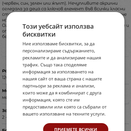
(червен, син, зелен или жълт). Нечупливите акрилни
огледала за деца са ключов елемент във всички класни
стаи и пространства за игра, идеални за преподаване
на логопедия, изразяване на тялото и самопознание.
Този уебсайт използва
Огледалата осигуряват безопасност за най-малките и
отговарят на европейските стандарти за
бисквитки
безопасност EN71:1,2&3.
Ние използваме бисквитки, за да
персонализираме съдържанието,
Характеристики
рекламите и да анализираме нашия
трафик. Също така споделяме
Размери в см
информация за използването на
120 х 50
нашия сайт от ваша страна с нашите
партньори за реклама и анализи,
Материал
които може да я комбинират с друга
метакрилат, дърво
информация, която сте им
предоставили или която са събрали от
За деца на възраст
вашето използване на техните услуги.
2 - 99 г.
ПРИЕМЕТЕ ВСИЧКИ
Баркод (ISBN, UPC, др.)