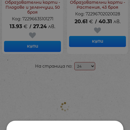
Образователни карти -
Образователни карти -
Плодове и зеленчуци, 50
Растения, 43 броя
броя
Код: 72296702020028
Код: 72296635101271
20.61
€
40.31
лв.
/
13.93
€
27.24
лв.
/
КУПИ
КУПИ
На страница по: