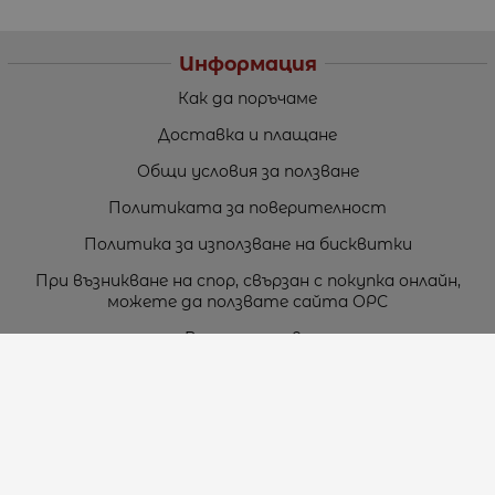
Информация
Как да поръчаме
Доставка и плащане
Общи условия за ползване
Политиката за поверителност
Политика за използване на бисквитки
При възникване на спор, свързан с покупка онлайн,
можете да ползвате сайта ОРС
Вашите права
Отказ от сделка
За нас
Карта на сайта
Контакти