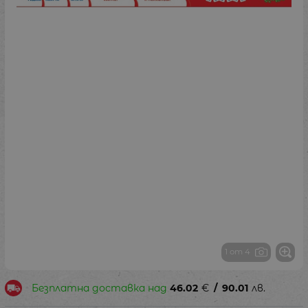
1 от 4
Безплатна доставка над
46.02
€
/
90.01
лв.