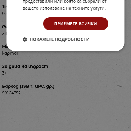
предоставили или която са събрали от
Тегло в кг
вашето използване на техните услуги.
0.290
ПРИЕМЕТЕ ВСИЧКИ
Размери на опаковката в см
28 х 22 х 4.5
ПОКАЖЕТЕ ПОДРОБНОСТИ
Материал
картон
За деца на възраст
3+
Баркод (ISBN, UPC, др.)
99164752