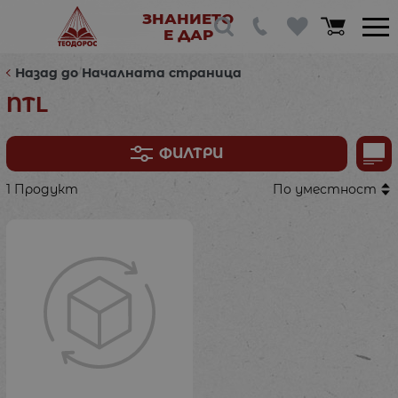
ЗНАНИЕТО
Е ДАР
Назад до Началната страница
NTL
ФИЛТРИ
1 Продукт
По уместност