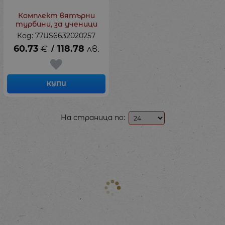
Комплект вятърни
турбини, за ученици
Код: 77US6632020257
60.73
€
118.78
лв.
/
КУПИ
На страница по: