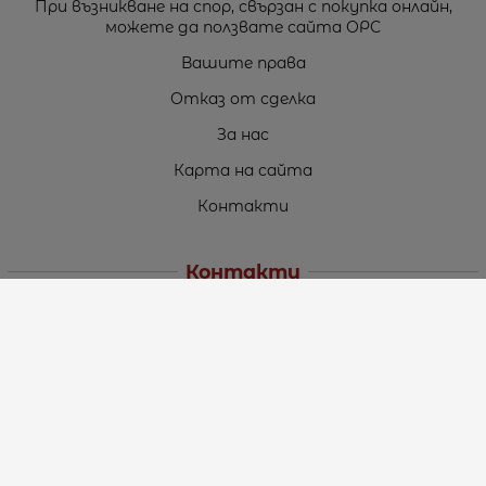
При възникване на спор, свързан с покупка онлайн,
можете да ползвате сайта ОРС
Вашите права
Отказ от сделка
За нас
Карта на сайта
Контакти
Контакти
„ТЕОДОРОС” ЕООД
Стара Загора (6000)
кв. Индустриален
ул. Пружинна №9, магазин №10
тел.:
+359 42 264 176
GSM:
+359 885 461 012
GSM:
+359 898 850 399
e-mail:
office:at:teodoros.com