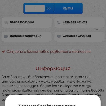
бр.
КУПИ
+359 885 461 012
БЪРЗА ПОРЪЧКА
НАПРАВИ ЗАПИТВАНЕ
ДОБАВИ В ЛЮБИМИ
Сензорно и когнитивно развитие и моторика
Информация
За творческа, въображаема игра с реалистично
детайлни насекоми - муха, мравка, пчела, калинка,
скакалец, пеперуда и водно конче. Играта с тези
тактилни животни учи детето на различните видове
в природата! Могат да се включат в различни ролеви
игри или като герои от детски театър.