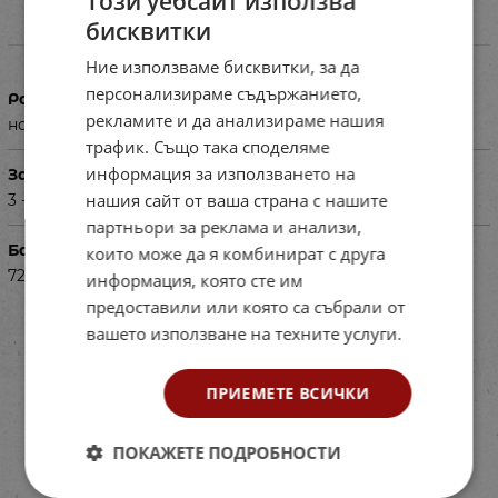
Този уебсайт използва
бисквитки
Характеристики
Ние използваме бисквитки, за да
персонализираме съдържанието,
Размери в см
рекламите и да анализираме нашия
на пеперудата - 20 х 13
трафик. Също така споделяме
информация за използването на
За деца на възраст
нашия сайт от ваша страна с нашите
3 - 7г
партньори за реклама и анализи,
Баркод (ISBN, UPC, др.)
които може да я комбинират с друга
72470789
информация, която сте им
предоставили или която са събрали от
вашето използване на техните услуги.
ПРИЕМЕТЕ ВСИЧКИ
ПОКАЖЕТЕ ПОДРОБНОСТИ