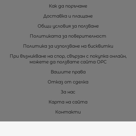
Как да поръчаме
Доставка и плащане
Общи условия за ползване
Политиката за поверителност
Политика за използване на бисквитки
При възникване на спор, свързан с покупка онлайн,
можете да ползвате сайта ОРС
Вашите права
Отказ от сделка
За нас
Карта на сайта
Контакти
Контакти