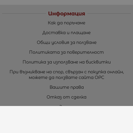
Информация
Как да поръчаме
Доставка и плащане
Общи условия за ползване
Политиката за поверителност
Политика за използване на бисквитки
При възникване на спор, свързан с покупка онлайн,
можете да ползвате сайта ОРС
Вашите права
Отказ от сделка
За нас
Карта на сайта
Контакти