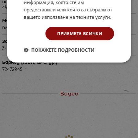
на най-голямата част, плаващ държач за епруветка -
информация, която сте им
21,9 x 11,75
предоставили или която са събрали от
вашето използване на техните услуги.
Материал
пластмаса, пяна
ПРИЕМЕТЕ ВСИЧКИ
За деца на възраст
3+
ПОКАЖЕТЕ ПОДРОБНОСТИ
Баркод (ISBN, UPC, др.)
72472945
Видео