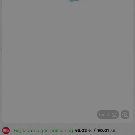
1 от 3
Безплатна доставка над
46.02
€
/
90.01
лв.