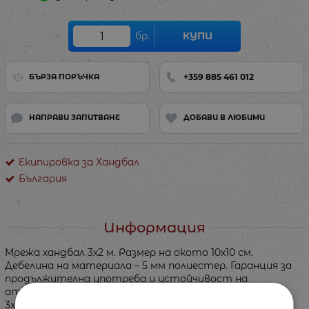
бр.
КУПИ
+359 885 461 012
БЪРЗА ПОРЪЧКА
НАПРАВИ ЗАПИТВАНЕ
ДОБАВИ В ЛЮБИМИ
Екипировка за Хандбал
България
Информация
Мрежа хандбал 3х2 м. Размер на окото 10х10 см.
Дебелина на материала – 5 мм полиестер. Гаранция за
продължителна употреба и устойчивост на
атмосферните влияния. Предлага се и във вариант
3х1,6 м като цената не се променя. Цената е за една