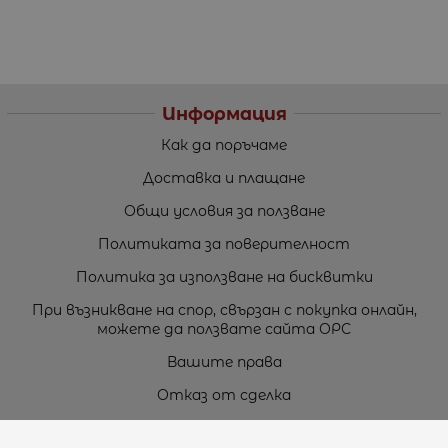
Информация
Как да поръчаме
Доставка и плащане
Общи условия за ползване
Политиката за поверителност
Политика за използване на бисквитки
При възникване на спор, свързан с покупка онлайн,
можете да ползвате сайта ОРС
Вашите права
Отказ от сделка
За нас