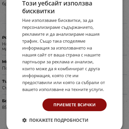
Този уебсайт използва
бройка.
бисквитки
Ние използваме бисквитки, за да
Характеристики
персонализираме съдържанието,
рекламите и да анализираме нашия
Размери в см
трафик. Също така споделяме
На мрежата: 300 х 200 или 300 х 160 На окото на
информация за използването на
мрежата: 10 х 10
нашия сайт от ваша страна с нашите
партньори за реклама и анализи,
Материал
които може да я комбинират с друга
Полиестер
информация, която сте им
Тип
предоставили или която са събрали от
Съоръжение
вашето използване на техните услуги.
Баркод (ISBN, UPC, др.)
ПРИЕМЕТЕ ВСИЧКИ
850405
ПОКАЖЕТЕ ПОДРОБНОСТИ