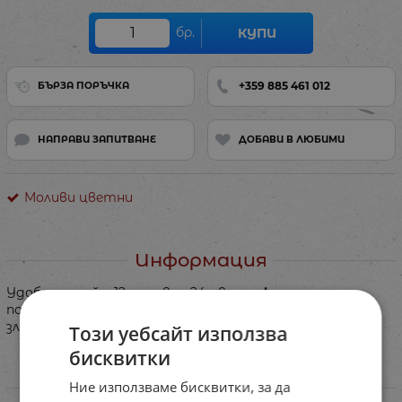
бр.
КУПИ
+359 885 461 012
БЪРЗА ПОРЪЧКА
НАПРАВИ ЗАПИТВАНЕ
ДОБАВИ В ЛЮБИМИ
Моливи цветни
Информация
Удобен дизайн. 12 молива - 24 цвята. Лесни за
подостряне. Триъгълна форма. Основни цветове +
златен и сребърен.
Този уебсайт използва
бисквитки
Характеристики
Ние използваме бисквитки, за да