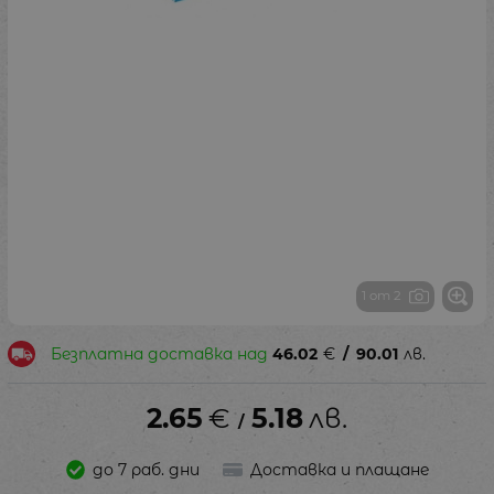
1 от 2
Безплатна доставка над
46.02
€
/
90.01
лв.
2.65
€
5.18
лв.
/
до 7 раб. дни
Доставка и плащане