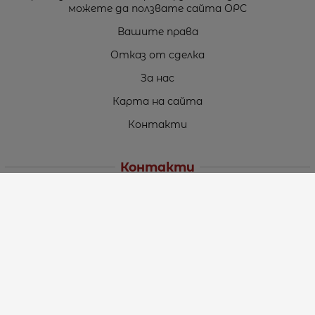
можете да ползвате сайта ОРС
Вашите права
Отказ от сделка
За нас
Карта на сайта
Контакти
Контакти
„ТЕОДОРОС” ЕООД
Стара Загора (6000)
кв. Индустриален
ул. Пружинна №9, магазин №10
тел.:
+359 42 264 176
GSM:
+359 885 461 012
GSM:
+359 898 850 399
e-mail:
office:at:teodoros.com