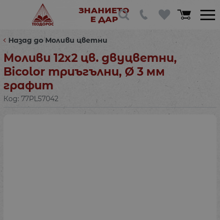
ЗНАНИЕТО
Е ДАР
Назад до Моливи цветни
Моливи 12x2 цв. двуцветни,
Bicolor триъгълни, Ø 3 мм
графит
Код:
77PL57042