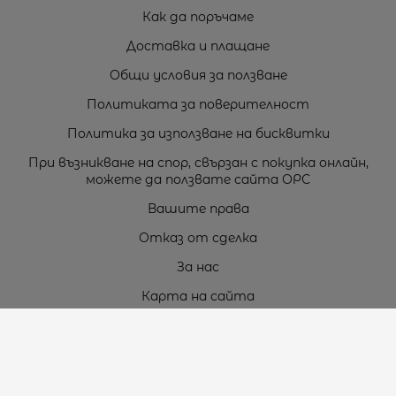
Как да поръчаме
Доставка и плащане
Общи условия за ползване
Политиката за поверителност
Политика за използване на бисквитки
При възникване на спор, свързан с покупка онлайн,
можете да ползвате сайта ОРС
Вашите права
Отказ от сделка
За нас
Карта на сайта
Контакти
Контакти