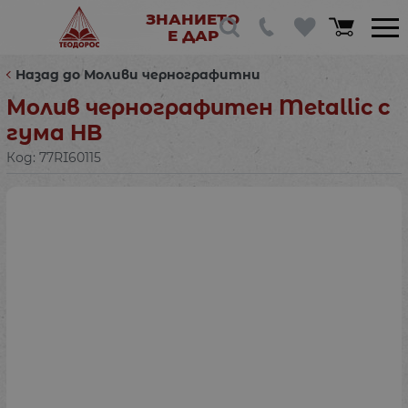
ЗНАНИЕТО
Е ДАР
Назад до Моливи чернографитни
Молив чернографитен Metallic с
гума HB
Код:
77RI60115