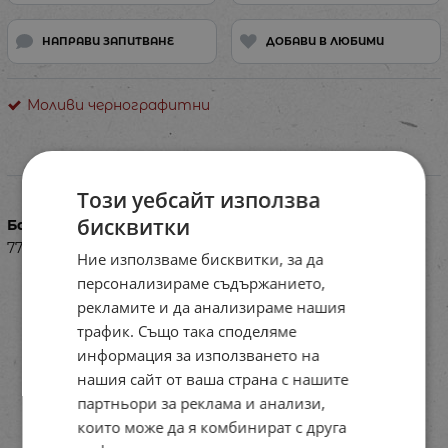
НАПРАВИ ЗАПИТВАНЕ
ДОБАВИ В ЛЮБИМИ
Моливи чернографитни
Характеристики
Този уебсайт използва
бисквитки
Баркод (ISBN, UPC, др.)
77RI60115
Ние използваме бисквитки, за да
персонализираме съдържанието,
рекламите и да анализираме нашия
трафик. Също така споделяме
информация за използването на
нашия сайт от ваша страна с нашите
партньори за реклама и анализи,
които може да я комбинират с друга