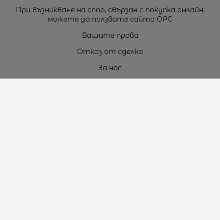
При възникване на спор, свързан с покупка онлайн,
можете да ползвате сайта ОРС
Вашите права
Отказ от сделка
За нас
Карта на сайта
Контакти
Контакти
„ТЕОДОРОС” ЕООД
Стара Загора (6000)
кв. Индустриален
ул. Пружинна №9, магазин №10
тел.:
+359 42 264 176
GSM:
+359 885 461 012
GSM:
+359 898 850 399
e-mail:
office:at:teodoros.com