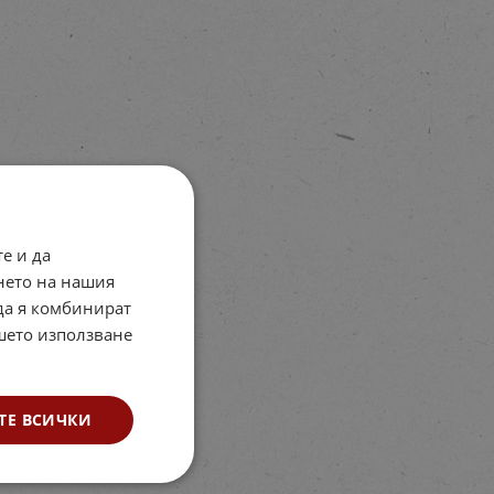
е и да
нето на нашия
 да я комбинират
ашето използване
ТЕ ВСИЧКИ