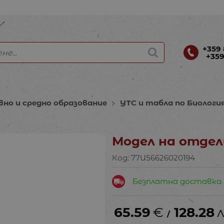
+359 
+359
вно и средно образование
УТС и табла по Биологи
Модел на отде
Код:
77US6626020194
Безплатна доставка
65.59
€
128.28
л
/