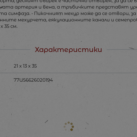
орта; десният бъбрек е частично отворен, за да се
чната артерия и вена, а тръбичките представят у
та симфаза. • Пикочният мехур може да се отвори, з
ните мехурчета, еякулационните канали и семепров
x 35 см.
Характеристики
21 x 13 x 35
77US6626020194