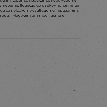
 видят кората, медулата, пирамидите,
ретерите, водещи до двукомпонентния
а да се покажат лигавицата, тригонът,
ода. • Моделът от три части е