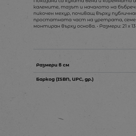
Показани са кухата вена и коремната а
калемите, тазът и началото на бъбре
пикочен мехур, почиващ върху публична
простатната част на уретрата, семен
монтиран върху основа. • Размери: 21 x 13 
Размери в см
Баркод (ISBN, UPC, др.)