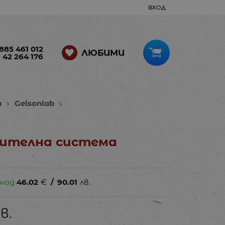
ВХОД
885 461 012
ЛЮБИМИ
 42 264 176
я
Gelsonlab
лителна система
 над
46.02
€
/
90.01
лв.
в.