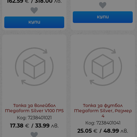
162.59
€
318.00
лв.
/
КУПИ
КУПИ
Топка за волейбол
Топка за футбол
Megaform Silver V100 №5
Megaform Silver, Рaзмер
4
Код: 7238401021
Код: 7238401041
17.38
€
33.99
лв.
/
25.05
€
48.99
лв.
/