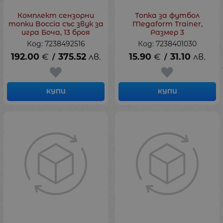
Комплект сензорни
Топка за футбол
топки Boccia със звук за
Megaform Trainer,
игра Боча, 13 броя
Рaзмер 3
Код: 7238492516
Код: 7238401030
192.00
€
375.52
лв.
15.90
€
31.10
лв.
/
/
КУПИ
КУПИ