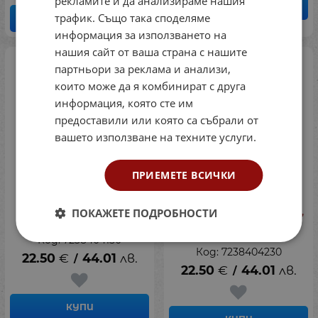
рекламите и да анализираме нашия
КУПИ
трафик. Също така споделяме
КУПИ
информация за използването на
нашия сайт от ваша страна с нашите
партньори за реклама и анализи,
които може да я комбинират с друга
информация, която сте им
предоставили или която са събрали от
вашето използване на техните услуги.
ПРИЕМЕТЕ ВСИЧКИ
Парашут за спортни
Конус-маркери (шапки),
ПОКАЖЕТЕ ПОДРОБНОСТИ
тренировки
50 броя в различни
цветове
Код: 7238404150
Код: 7238404230
22.50
€
44.01
лв.
/
22.50
€
44.01
лв.
/
КУПИ