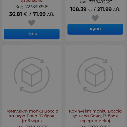
игра Боча
Код: 7238492523
Код: 7238492515
108.39
€
211.99
лв.
/
36.81
€
71.99
лв.
/
КУПИ
КУПИ
Комплект топки Boccia
Комплект топки Boccia
за игра Боча, 13 броя
за игра Боча, 13 броя
(твърди)
(средно меки)