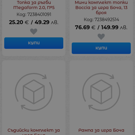
Топка за ръгби
Мини комплект топки
Megaform 2.0, №5
Boccia за игра Боча, 13
броя
Код: 7238401091
Код: 7238492514
25.20
€
49.29
лв.
/
76.69
€
149.99
лв.
/
КУПИ
КУПИ
Съдийски комплект за
Рампа за игра Боча