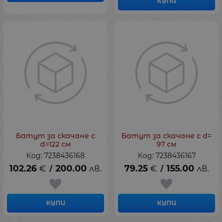
КУПИ
Батут за скачане с
Батут за скачане с d=
d=122 см
97 см
Код: 7238436168
Код: 7238436167
102.26
€
200.00
лв.
79.25
€
155.00
лв.
/
/
КУПИ
КУПИ