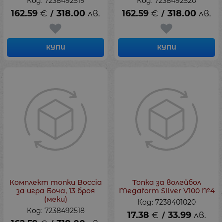
Код: 7238492519
Код: 7238492520
162.59
€
318.00
лв.
162.59
€
318.00
лв.
/
/
КУПИ
КУПИ
Комплект топки Boccia
Топка за волейбол
за игра Боча, 13 броя
Megaform Silver V100 №4
(меки)
Код: 7238401020
Код: 7238492518
17.38
€
33.99
лв.
/