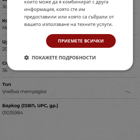
които може да я комбинират с друга
За ученици в 3 клас
информация, която сте им
предоставили или която са събрали от
Корица
вашето използване на техните услуги.
Мека
ПРИЕМЕТЕ ВСИЧКИ
Издадена
2018
ПОКАЖЕТЕ ПОДРОБНОСТИ
Страници
36
Тип
Учебна тетрадка
Баркод (ISBN, UPC, др.)
01035984