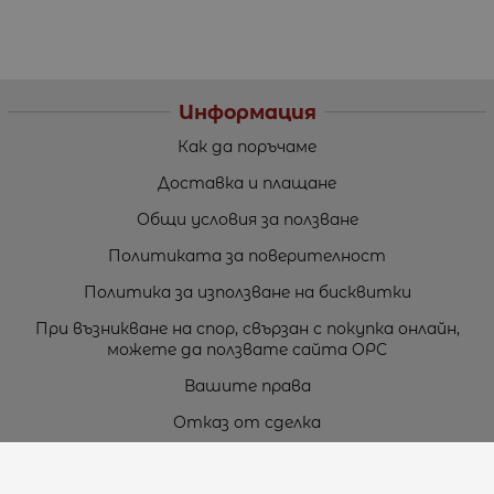
Информация
Как да поръчаме
Доставка и плащане
Общи условия за ползване
Политиката за поверителност
Политика за използване на бисквитки
При възникване на спор, свързан с покупка онлайн,
можете да ползвате сайта ОРС
Вашите права
Отказ от сделка
За нас