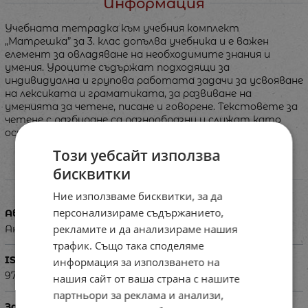
Информация
Учебната тетрадка към учебния комплект
„Матрeшка” за 3. клас допълва учебника и е важен
елемент за овладяване на необходимите знания и
умения. Уроците съдържат подходящи за
индивидуална и групова работата задачи за усвояване
на лексиката и граматиката, за развиване на
уменията за четене, писане и говорене. Текстовете за
четене с разбиране са разнообразни и служат като
основа за продуциране на собствен текст.
Този уебсайт използва
бисквитки
Характеристики
Ние използваме бисквитки, за да
персонализираме съдържанието,
Автор
рекламите и да анализираме нашия
Анна Деянова-Атанасова, Антония Радкова
трафик. Също така споделяме
ISBN
информация за използването на
9789540135984
нашия сайт от ваша страна с нашите
партньори за реклама и анализи,
За деца на възраст