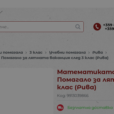
+359 
+359
и помагала
3 клас
Учебни помагала
Рива
Помагало за лятната ваканция след 3 клас (Рива)
Математиката -
Помагало за ля
клас (Рива)
Код:
9913039866
Безплатна доставка