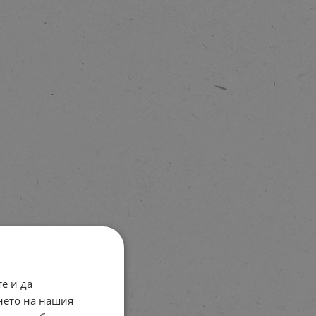
е и да
нето на нашия