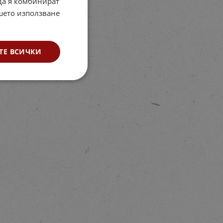
 да я комбинират
ашето използване
ТЕ ВСИЧКИ