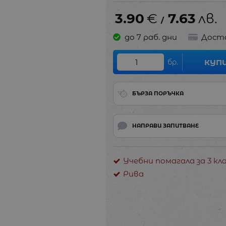
3.90
€
7.63
лв.
/
до 7 раб. дни
Дост
бр.
КУП
БЪРЗА ПОРЪЧКА
НАПРАВИ ЗАПИТВАНЕ
Учебни помагала за 3 кл
Рива