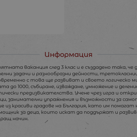
Информация
ятната ваканция след 3 клас и е създадено така, че
елни задачи и разнообразни дейности, третокласн
временно с това ще развиват и своето логическо ми
а до 1000, събиране, изваждане, умножение и делени
чески предизвикателства. Учене чрез игра и откр
блици, занимателни упражнения и възможности за с
 из красиви градове на България, като им помагат 
мощник за деца, които искат да поддържат и разв
ращ начин.