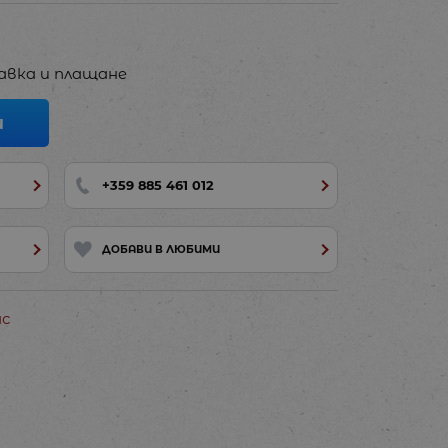
авка и плащане
И
+359 885 461 012
ДОБАВИ В ЛЮБИМИ
ас