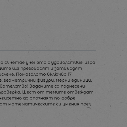
 да съчетае ученето с удоволствие, игра
иците ще преговорят и затвърдят
слене. Помагалото включва 17
е, геометрични фигури, мерни единици,
ивателство! Задачите са поднесени
амопроверка. Шест от темите отвеждат
неусетно да опознаят по-добре
иват математическите си умения през