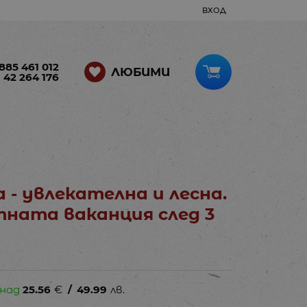
ВХОД
885 461 012
ЛЮБИМИ
 42 264 176
 увлекателна и лесна.
тната ваканция след 3
 над
25.56
€
/
49.99
лв.