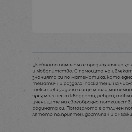
Учебното помагало е предназначено за л
и любопитство. С помощта на увлекат
знанията си по математика, като едно
тематични раздела, посветени на числат
текстови задачи и още много математи
чрез магически квадрати, ребуси, та
учениците на своеобразно пътешествие
родината си. Помагалото е отличен по
лятото по приятен, достъпен и ангажи