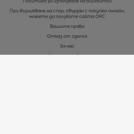
Политика за използване на бисквитки
При възникване на спор, свързан с покупка онлайн,
можете да ползвате сайта ОРС
Вашите права
Отказ от сделка
За нас
Карта на сайта
Контакти
Контакти
„ТЕОДОРОС” ЕООД
Стара Загора (6000)
кв. Индустриален
ул. Пружинна №9, магазин №10
тел.:
+359 42 264 176
GSM:
+359 885 461 012
GSM:
+359 898 850 399