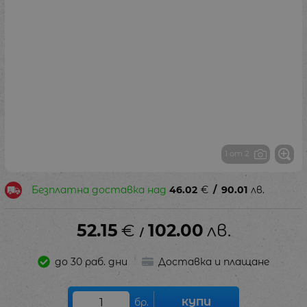
1 от 2
Безплатна доставка над
46.02
€
/
90.01
лв.
52.15
€
102.00
лв.
/
до 30 раб. дни
Доставка и плащане
бр.
КУПИ