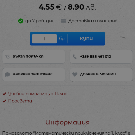
4.55
€
8.90
лв.
/
до 7 раб. дни
Доставка и плащане
бр.
КУПИ
+359 885 461 012
БЪРЗА ПОРЪЧКА
НАПРАВИ ЗАПИТВАНЕ
ДОБАВИ В ЛЮБИМИ
Учебни помагала за 1 клас
Просвета
Информация
Помагалото “Математически приключения за 1. клас“ е