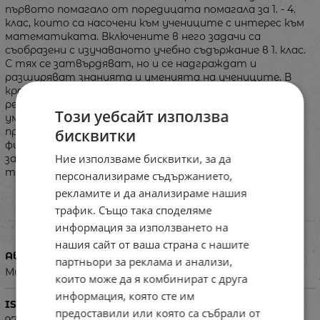
първото помагало от поредицата помагала за 1. - 4.
клас, които са насочени към учениците с интерес към
математиката. Включените в него задачи са
съобразени с изучаваното учебно съдържание в 1. клас.
С тях се затвърдяват, но и се надграждат и
разширяват знанията и уменията на учениците. В
края на помагалото са дадени отговорите или
решенията на повечето задачи. Помагалото развива
Този уебсайт използва
уменията на първокласниците за решаване на
проблеми, надгражда знанията им за геометричните
бисквитки
фигури и уменията им за решаване на текстови
Ние използваме бисквитки, за да
задачи и смятане, насърчава ги самостоятелно да
търсят и да откриват нестандартни решения.
персонализираме съдържанието,
рекламите и да анализираме нашия
трафик. Също така споделяме
Характеристики
информация за използването на
нашия сайт от ваша страна с нашите
Автор
партньори за реклама и анализи,
Мирко Деич, Бранка Деич
които може да я комбинират с друга
информация, която сте им
ISBN
предоставили или която са събрали от