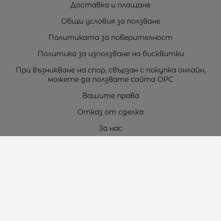
Доставка и плащане
Общи условия за ползване
Политиката за поверителност
Политика за използване на бисквитки
При възникване на спор, свързан с покупка онлайн,
можете да ползвате сайта ОРС
Вашите права
Отказ от сделка
За нас
Карта на сайта
Контакти
Контакти
„ТЕОДОРОС” ЕООД
Стара Загора (6000)