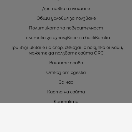
Доставка и плащане
Общи условия за ползване
Политиката за поверителност
Политика за използване на бисквитки
При възникване на спор, свързан с покупка онлайн,
можете да ползвате сайта ОРС
Вашите права
Отказ от сделка
За нас
Карта на сайта
Контакти
Контакти
„ТЕОДОРОС” ЕООД