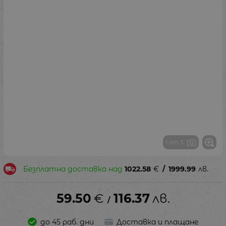
1 от 3
Безплатна доставка над
1022.58
€
/
1999.99
лв.
59.50
€
116.37
лв.
/
до 45 раб. дни
Доставка и плащане