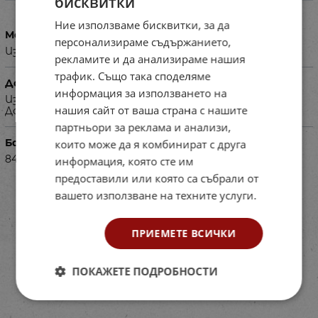
бисквитки
Ние използваме бисквитки, за да
Материал
персонализираме съдържанието,
Изработени от ЛПДЧ, здрава метална конструкция.
рекламите и да анализираме нашия
трафик. Също така споделяме
Допълнителна информация
информация за използването на
Изисква се авансово плащане на 50% от сумата.
нашия сайт от ваша страна с нашите
Доставя се в сглобен вид.
партньори за реклама и анализи,
Баркод (ISBN, UPC, др.)
които може да я комбинират с друга
84021689
информация, която сте им
предоставили или която са събрали от
вашето използване на техните услуги.
ПРИЕМЕТЕ ВСИЧКИ
ПОКАЖЕТЕ ПОДРОБНОСТИ