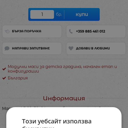
бр.
КУПИ
+359 885 461 012
БЪРЗА ПОРЪЧКА
НАПРАВИ ЗАПИТВАНЕ
ДОБАВИ В ЛЮБИМИ
Модулни маси за детска градина, начален етап и
конфигурации
България
Информация
Маса за ДГ 60х50х64 със заоблени ъгли, крак Роси.
Този уебсайт използва
Характеристики