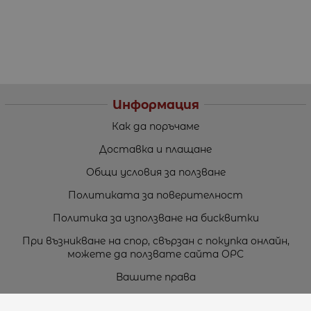
Информация
Как да поръчаме
Доставка и плащане
Общи условия за ползване
Политиката за поверителност
Политика за използване на бисквитки
При възникване на спор, свързан с покупка онлайн,
можете да ползвате сайта ОРС
Вашите права
Отказ от сделка