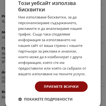
Този уебсайт използва
Характеристики
бисквитки
Размери в см
Ние използваме бисквитки, за да
160х80 Н=74
персонализираме съдържанието,
рекламите и да анализираме нашия
Материал
трафик. Също така споделяме
ЛПДЧ
информация за използването на
нашия сайт от ваша страна с нашите
Специфика
партньори за реклама и анализи,
Възможност за избор цвета на ламината и
които може да я комбинират с друга
металната част от базова палитра или
допълнителни цветови палитри.
информация, която сте им
предоставили или която са събрали от
Допълнителна информация
вашето използване на техните услуги.
Изисква се авансово плащане на 50% от сумата.
Доставя се в сглобен вид.
ПРИЕМЕТЕ ВСИЧКИ
Баркод (ISBN, UPC, др.)
840406
ПОКАЖЕТЕ ПОДРОБНОСТИ