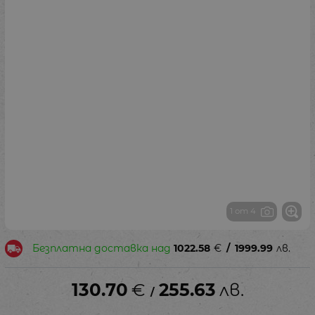
1 от 4
Безплатна доставка над
1022.58
€
/
1999.99
лв.
130.70
€
255.63
лв.
/