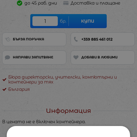
до 45 раб. дни
Доставка и плащане
бр.
КУПИ
+359 885 461 012
БЪРЗА ПОРЪЧКА
НАПРАВИ ЗАПИТВАНЕ
ДОБАВИ В ЛЮБИМИ
Бюра директорски, учителски, компютърни и
контейнери за тях
България
Информация
В цената не е включен контейнера.