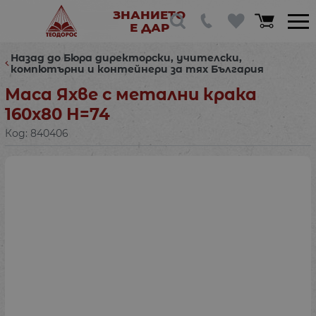
ЗНАНИЕТО
Е ДАР
Назад до Бюра директорски, учителски,
компютърни и контейнери за тях България
Маса Яхве с метални крака
160х80 Н=74
Код:
840406