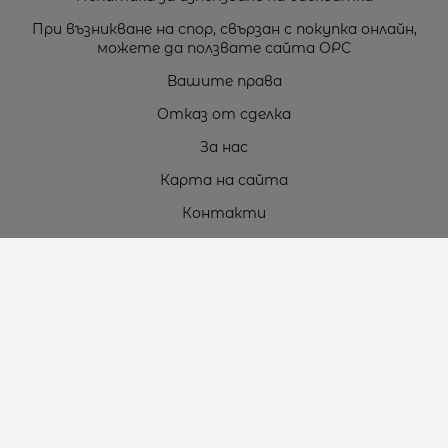
При възникване на спор, свързан с покупка онлайн,
можете да ползвате сайта ОРС
Вашите права
Отказ от сделка
За нас
Карта на сайта
Контакти
Контакти
„ТЕОДОРОС” ЕООД
Стара Загора (6000)
кв. Индустриален
ул. Пружинна №9, магазин №10
тел.:
+359 42 264 176
GSM:
+359 885 461 012
GSM:
+359 898 850 399