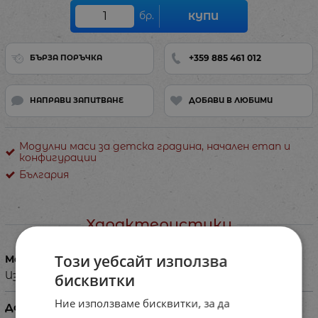
бр.
КУПИ
+359 885 461 012
БЪРЗА ПОРЪЧКА
НАПРАВИ ЗАПИТВАНЕ
ДОБАВИ В ЛЮБИМИ
Модулни маси за детска градина, начален етап и
конфигурации
България
Характеристики
Този уебсайт използва
Материал
Изработени от ЛПДЧ, здрава метална конструкция.
бисквитки
Ние използваме бисквитки, за да
Допълнителна информация