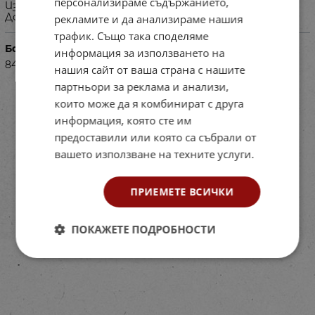
персонализираме съдържанието,
Изисква се авансово плащане на 50% от сумата.
Доставя се в сглобен вид.
рекламите и да анализираме нашия
трафик. Също така споделяме
Баркод (ISBN, UPC, др.)
информация за използването на
840263-1
нашия сайт от ваша страна с нашите
партньори за реклама и анализи,
които може да я комбинират с друга
информация, която сте им
предоставили или която са събрали от
вашето използване на техните услуги.
ПРИЕМЕТЕ ВСИЧКИ
ПОКАЖЕТЕ ПОДРОБНОСТИ