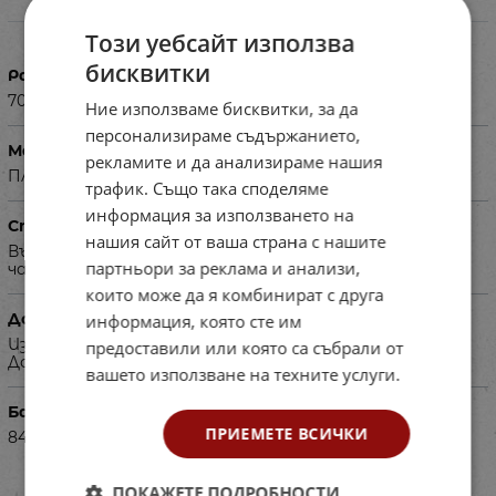
Характеристики
Този уебсайт използва
бисквитки
Размери в см
70х52 Н=68
Ние използваме бисквитки, за да
персонализираме съдържанието,
Материал
рекламите и да анализираме нашия
Плот от ЛПДЧ, здрава метална конструкция.
трафик. Също така споделяме
информация за използването на
Специфика
нашия сайт от ваша страна с нашите
Възможност за избор цвета на ЛПДЧ и металната
партньори за реклама и анализи,
част.
които може да я комбинират с друга
Допълнителна информация
информация, която сте им
Изисква се авансово плащане на 50% от сумата.
предоставили или която са събрали от
Доставя се в сглобен вид.
вашето използване на техните услуги.
Баркод (ISBN, UPC, др.)
ПРИЕМЕТЕ ВСИЧКИ
8402253-1
ПОКАЖЕТЕ ПОДРОБНОСТИ