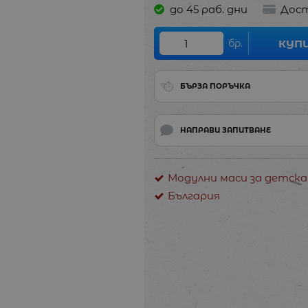
до 45 раб. дни
Дост
бр.
КУП
БЪРЗА ПОРЪЧКА
НАПРАВИ ЗАПИТВАНЕ
Модулни маси за детска
България