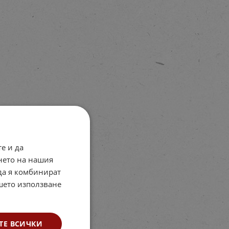
е и да
нето на нашия
 да я комбинират
ашето използване
ТЕ ВСИЧКИ