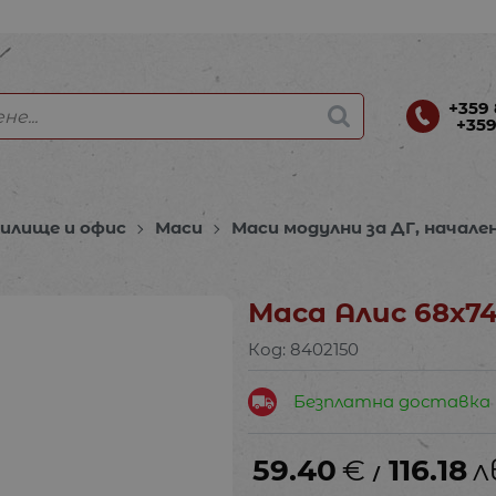
+359 
+359
чилище и офис
Маси
Маси модулни за ДГ, начале
Маса Алис 68х7
Код:
8402150
Безплатна доставка
59.40
€
116.18
л
/