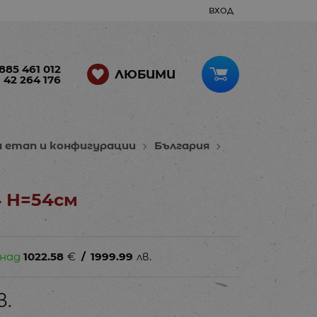
ВХОД
885 461 012
ЛЮБИМИ
 42 264 176
н етап и конфигурации
България
4 Н=54см
 над
1022.58
€
/
1999.99
лв.
в.