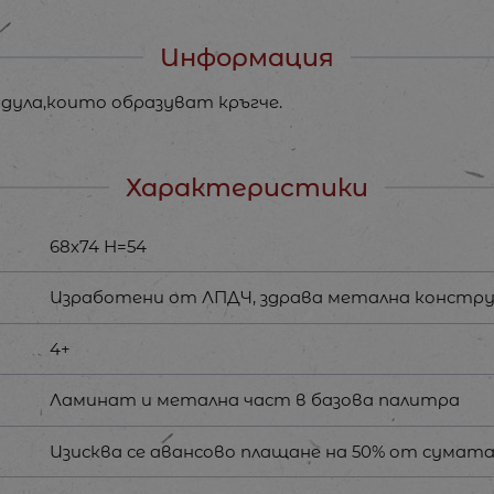
Информация
одула,които образуват кръгче.
Характеристики
68х74 Н=54
Изработени от ЛПДЧ, здрава метална констру
4+
Ламинат и метална част в базова палитра
Изисква се авансово плащане на 50% от сумата.