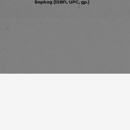
Баркод (ISBN, UPC, др.)