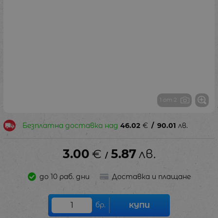
1 от 2
Безплатна доставка над
46.02
€
/
90.01
лв.
3.00
€
5.87
лв.
/
до 10 раб. дни
Доставка и плащане
бр.
КУПИ