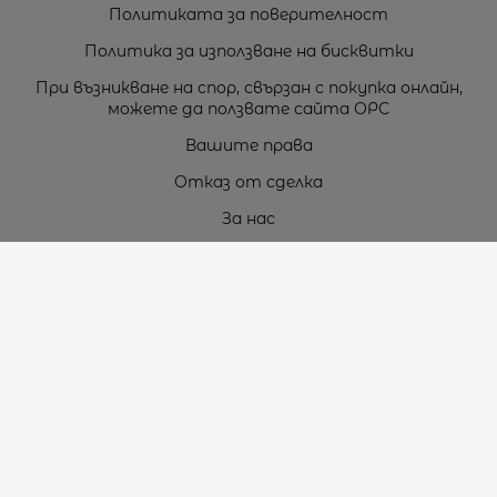
Политиката за поверителност
Политика за използване на бисквитки
При възникване на спор, свързан с покупка онлайн,
можете да ползвате сайта ОРС
Вашите права
Отказ от сделка
За нас
Карта на сайта
Контакти
Контакти
„ТЕОДОРОС” ЕООД
Стара Загора (6000)
кв. Индустриален
ул. Пружинна №9, магазин №10
тел.:
+359 42 264 176