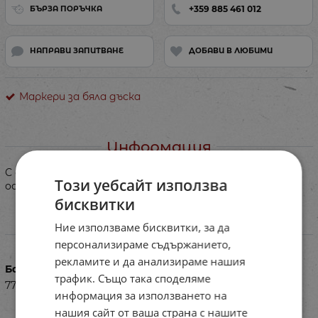
+359 885 461 012
БЪРЗА ПОРЪЧКА
НАПРАВИ ЗАПИТВАНЕ
ДОБАВИ В ЛЮБИМИ
Маркери за бяла дъска
Информация
С объл връх и дебелина на писане 1.5-5мм. На спиртна
Този уебсайт използва
основа, без ксилол и тулол.
бисквитки
Ние използваме бисквитки, за да
Характеристики
персонализираме съдържанието,
рекламите и да анализираме нашия
Баркод (ISBN, UPC, др.)
трафик. Също така споделяме
77PE1605040-07
информация за използването на
нашия сайт от ваша страна с нашите