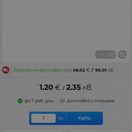
1 от 2
Безплатна доставка над
46.02
€
/
90.01
лв.
1.20
€
2.35
лв.
/
до 7 раб. дни
Доставка и плащане
бр.
КУПИ