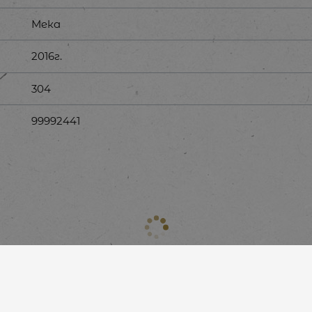
Мека
2016г.
304
99992441