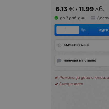
6.13
€
11.99
лв.
/
до 7 раб. дни
Дост
бр.
КУП
БЪРЗА ПОРЪЧКА
НАПРАВИ ЗАПИТВАНЕ
Романи за деца и юноши
Ентусиаст