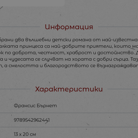
Информация
събрани два вълшебни детски романа от най-известн
алката принцеса са най-добрите приятели, които 
ок по доброта, честност, храброст и достойнство.
 чудесата се случват на хората с добри сърца. Таз
 а смелостта и благородството се възнаграждава
Характеристики
Франсис Бърнет
9789542962441
13 х 20 см