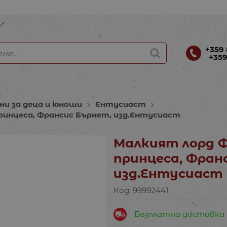
+359 
+359
ни за деца и юноши
Ентусиаст
инцеса, Франсис Бърнет, изд.Ентусиаст
Малкият лорд 
принцеса, Фран
изд.Ентусиаст
Код:
99992441
Безплатна доставка