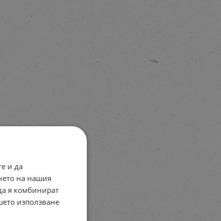
е и да
нето на нашия
 да я комбинират
ашето използване