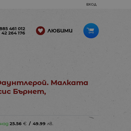
ВХОД
885 461 012
ЛЮБИМИ
 42 264 176
Фаунтлерой. Малката
сис Бърнет,
 над
25.56
€
/
49.99
лв.