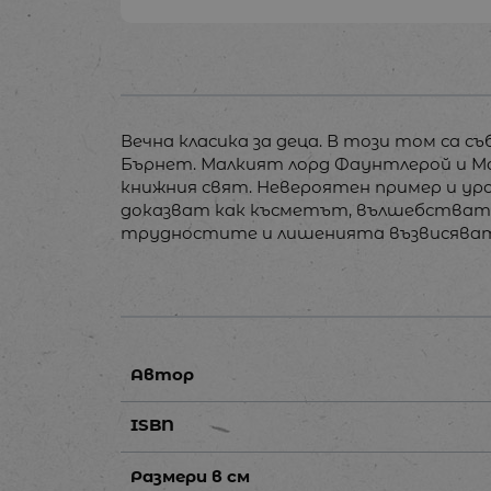
Вечна класика за деца. В този том са 
Бърнет. Малкият лорд Фаунтлерой и М
книжния свят. Невероятен пример и ур
доказват как късметът, вълшебствата и
трудностите и лишенията възвисяват,
Автор
ISBN
Размери в см