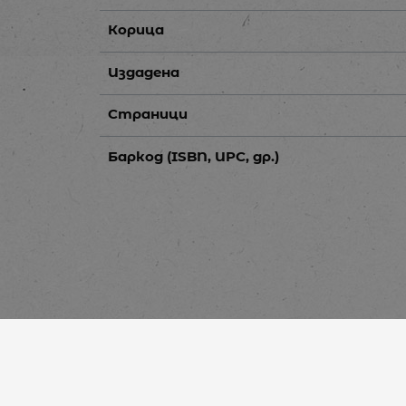
Корица
Издадена
Страници
Баркод (ISBN, UPC, др.)