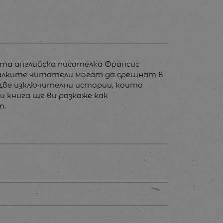
ата английска писателка Франсис
малките читатели могат да срещнат в
 Две изключителни истории, които
и книга ще ви разкаже как
т.