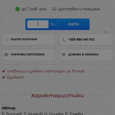
до 7 раб. дни
Доставка и плащане
бр.
КУПИ
+359 885 461 012
БЪРЗА ПОРЪЧКА
НАПРАВИ ЗАПИТВАНЕ
ДОБАВИ В ЛЮБИМИ
Учебници и учебни тетрадки за 10 клас
Булвест
Характеристики
Автор
Б. Биолчев, Б. Минков, Н. Илиева, В. Тонева