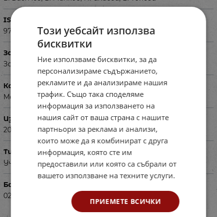
ISBN
Този уебсайт използва
9786192154240
бисквитки
За деца на възраст
Ние използваме бисквитки, за да
За ученици в 10 клас
персонализираме съдържанието,
рекламите и да анализираме нашия
Корица
трафик. Също така споделяме
Мека
информация за използването на
нашия сайт от ваша страна с нашите
Издадена
партньори за реклама и анализи,
2019г.
които може да я комбинират с друга
Тип
информация, която сте им
Учебник за 10 клас
предоставили или която са събрали от
вашето използване на техните услуги.
Баркод (ISBN, UPC, др.)
02104240
ПРИЕМЕТЕ ВСИЧКИ