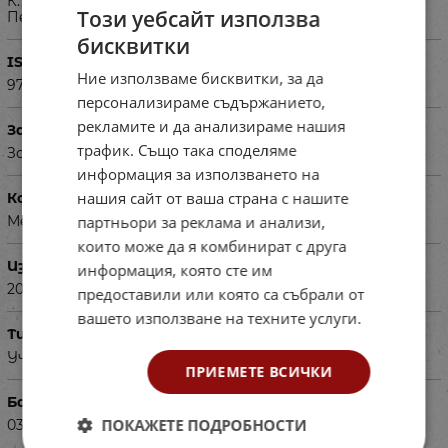
К. Протохристова, С. Черпокова, А. Странджева, Е.
Този уебсайт използва
Петкова
бисквитки
ISBN
Ние използваме бисквитки, за да
9786192151921
персонализираме съдържанието,
рекламите и да анализираме нашия
За деца на възраст
трафик. Също така споделяме
За ученици в 9 клас
информация за използването на
нашия сайт от ваша страна с нашите
Корица
партньори за реклама и анализи,
Мека
които може да я комбинират с друга
Издадена
информация, която сте им
2018
предоставили или която са събрали от
вашето използване на техните услуги.
Тип
Учебник
ПРИЕМЕТЕ ВСИЧКИ
Баркод (ISBN, UPC, др.)
ПОКАЖЕТЕ ПОДРОБНОСТИ
03091921