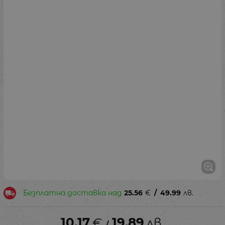
Безплатна доставка над
25.56
€
/
49.99
лв.
10.17
€
19.89
лв.
/