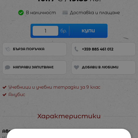
В наличност
Доставка и плащане
бр.
КУПИ
+359 885 461 012
БЪРЗА ПОРЪЧКА
НАПРАВИ ЗАПИТВАНЕ
ДОБАВИ В ЛЮБИМИ
Учебници и учебни тетрадки за 9 клас
Анубис
Характеристики
Автор