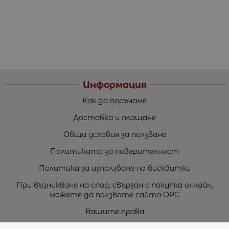
Информация
Как да поръчаме
Доставка и плащане
Общи условия за ползване
Политиката за поверителност
Политика за използване на бисквитки
При възникване на спор, свързан с покупка онлайн,
можете да ползвате сайта ОРС
Вашите права
Отказ от сделка