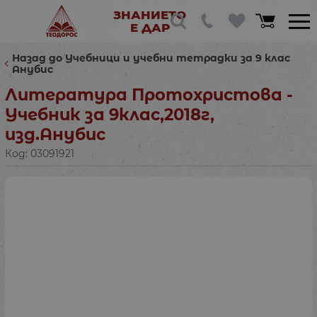
ЗНАНИЕТО
Е ДАР
Назад до Учебници и учебни тетрадки за 9 клас
Анубис
Литература Протохристова -
Учебник за 9клас,2018г,
изд.Анубис
Код:
03091921