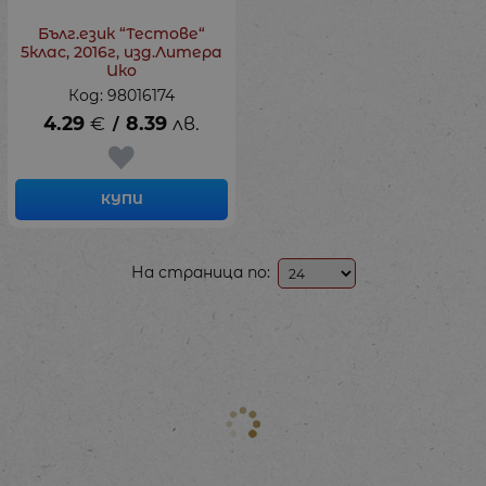
Бълг.език “Тестове“
5клас, 2016г, изд.Литера
Ико
Код: 98016174
4.29
€
8.39
лв.
/
КУПИ
На страница по: