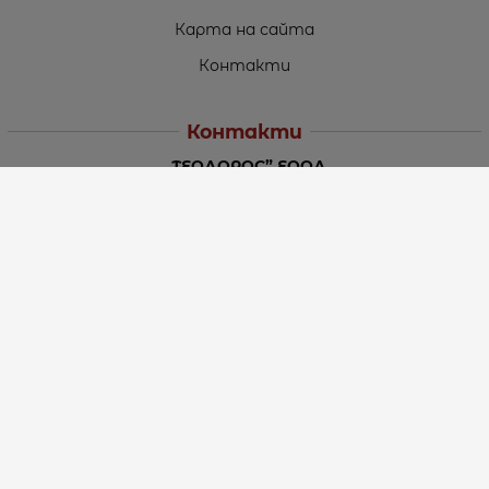
Карта на сайта
Контакти
Контакти
„ТЕОДОРОС” ЕООД
Стара Загора (6000)
кв. Индустриален
ул. Пружинна №9, магазин №10
тел.:
+359 42 264 176
GSM:
+359 885 461 012
GSM:
+359 898 850 399
e-mail:
office:at:teodoros.com
Работно време:
Понеделник до Петък - 8:30 ч. до 17:00 ч.
Събота - 10:00 ч. до 15:00 ч.
Неделя – Почивен ден
Методи на плащане