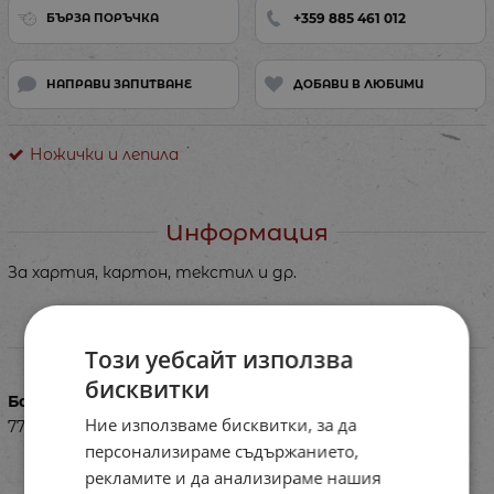
+359 885 461 012
БЪРЗА ПОРЪЧКА
НАПРАВИ ЗАПИТВАНЕ
ДОБАВИ В ЛЮБИМИ
Ножички и лепила
Информация
За хартия, картон, текстил и др.
Характеристики
Този уебсайт използва
бисквитки
Баркод (ISBN, UPC, др.)
Ние използваме бисквитки, за да
77PE1947010
персонализираме съдържанието,
рекламите и да анализираме нашия