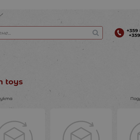
+359 
+359
n toys
дукта
Под