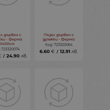
л дървен с
Пъзел дървен с
ки - Ферма
дръжки - Ферма
40х30см
Код: 723320064
: 723320074
6.60
€
12.91
лв.
/
€
24.90
лв.
/