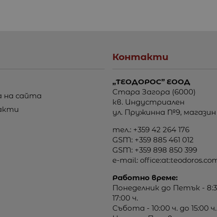
Контакти
„ТЕОДОРОС” ЕООД
Стара Загора (6000)
 на сайта
кв. Индустриален
акти
ул. Пружинна №9, магазин
тел.:
+359 42 264 176
GSM:
+359 885 461 012
GSM:
+359 898 850 399
e-mail:
office:at:teodoros.co
Работно време:
Понеделник до Петък - 8:3
17:00 ч.
Събота - 10:00 ч. до 15:00 ч.