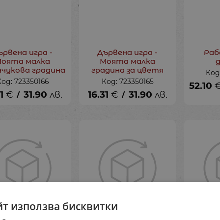
ървена игра -
Дървена игра -
Раб
оята малка
Моята малка
нчукова градина
градина за цветя
Код
Код: 723350166
Код: 723350165
52.10
1
€
31.90
лв.
16.31
€
31.90
лв.
/
/
йт използва бисквитки