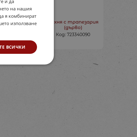
е и да
нето на нашия
 да я комбинират
л дървен с
Кухня с трапезария
ашето използване
и - Насекоми
(дърво)
: 723320085
Код: 723340090
€
13.50
лв.
/
ТЕ ВСИЧКИ