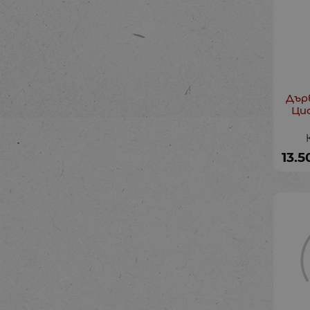
Дър
Циф
13.5