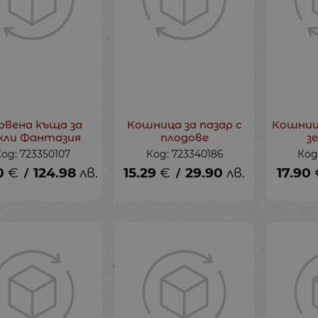
рвена къща за
Кошница за пазар с
Кошница
кли Фантазия
плодове
з
Код: 723350107
Код: 723340186
Код
0
€
124.98
лв.
15.29
€
29.90
лв.
17.90
/
/