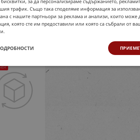
 бисквитки, за да персонализираме съдържанието, рекламит
шия трафик. Също така споделяме информация за използва
рана с нашите партньори за реклама и анализи, които може
рвена игра за
Кухня (дървена) -
Пъзе
ция, която сте им предоставили или която са събрали от в
аланс - Ферма
Малкият готвач
дръжк
и.
од: 723350065
Код: 723340191
Код
4
€
25.90
лв.
91.98
€
179.90
лв.
6.90
/
/
ПОДРОБНОСТИ
ПРИЕМЕ
ЧЕН