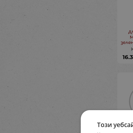
Д
М
зеле
16.3
Този уебса