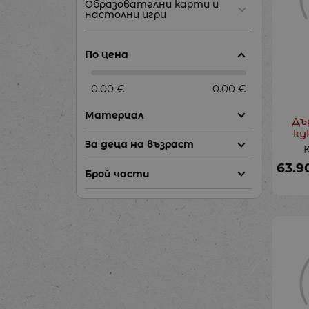
Образователни карти и
настолни игри
По цена
0.00 €
0.00 €
Материал
Дъ
ку
За деца на възраст
63.9
Брой части