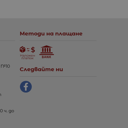
Методи на плащане
 №10
Следвайте ни
m
0 ч. до