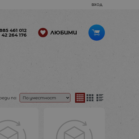
ВХОД
885 461 012
ЛЮБИМИ
 42 264 176
реди по: