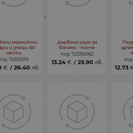
вени магнитни
Дървена игра за
Пъзе
ри и знаци, 60
баланс - Конче
дръж
части
Код: 723350062
Код: 723320115
Код
13.24
€
25.90
лв.
/
0
€
26.40
лв.
12.73
/