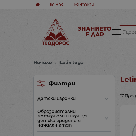
ЗА НАС
КОНТАКТИ
ЗНАНИЕТО
Е ДАР
Начало
Lelin toys
Leli
Филтри
17 Про
Детски играчки
Образователни
материали и игри за
детска градина и
начален етап