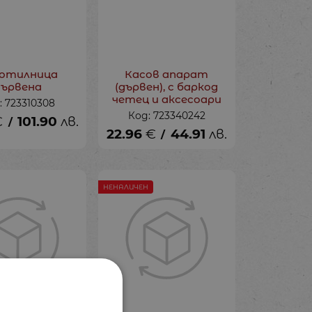
отилница
Касов апарат
дървена
(дървен), с баркод
четец и аксесоари
: 723310308
Код: 723340242
€
101.90
лв.
/
22.96
€
44.91
лв.
/
НЕНАЛИЧЕН