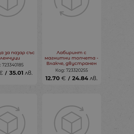
 за пазар със
Лабиринт с
еленчуци
магнитни топчета -
Влакче, двустранен
: 723340185
Код: 723320255
€
35.01
лв.
/
12.70
€
24.84
лв.
/