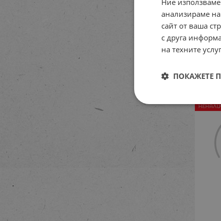
Ние използваме
анализираме на
сайт от ваша ст
Дъ
с друга информа
б
на техните услуг
К
13.2
ПОКАЖЕТЕ 
НЕНАЛИ