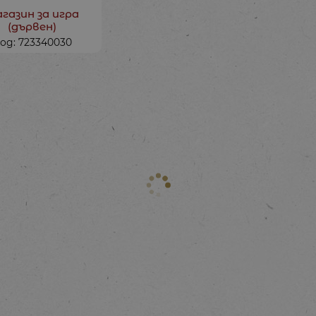
газин за игра
(дървен)
од: 723340030