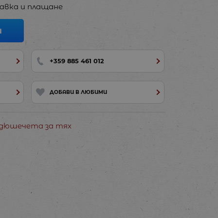
авка и плащане
И
+359 885 461 012
ДОБАВИ В ЛЮБИМИ
 дюшечета за тях