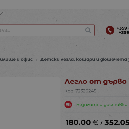
+359 
+359
чилище и офис
Детски легла, кошари и дюшечета 
Легло от дърво
Код:
72320245
Безплатна доставка
180.00
€
352.0
/