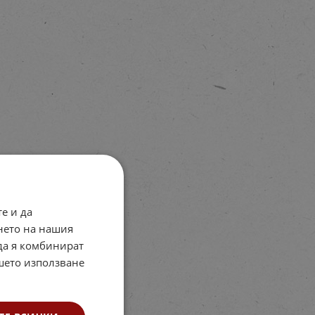
е и да
нето на нашия
 да я комбинират
ашето използване