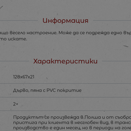
Информация
ащо весело настроение. Може да се подрежда едно въ
ето искате.
Характеристики
128х67х21
Дърво, пяна с PVC покритие
2+
Продуктът се произвежда в Полша и от съобр
пристига при клиента в несглобен вид, в тран
производство е един месец, но в периоди на г