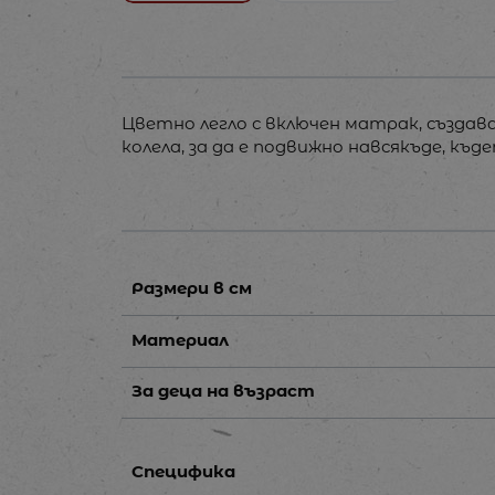
Цветно легло с включен матрак, създав
колела, за да е подвижно навсякъде, къд
Размери в см
Материал
За деца на възраст
Специфика