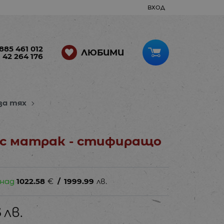
ВХОД
885 461 012
ЛЮБИМИ
 42 264 176
за тях
 с матрак - стифиращо
 над
1022.58
€
/
1999.99
лв.
5
лв.