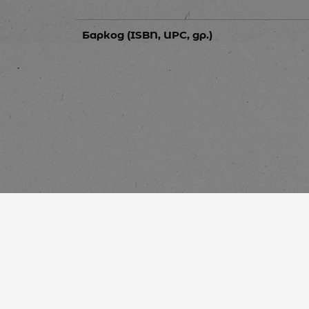
Баркод (ISBN, UPC, др.)