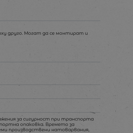
рху друго. Могат да се монтират и
ажения за сигурност при транспорта
спортна опаковка. Времето за
олеми производствени натоварвания,