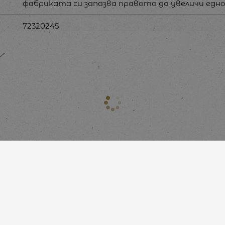
фабриката си запазва правото да увеличи едно
72320245