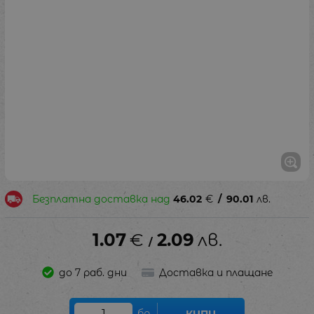
Безплатна доставка над
46.02
€
/
90.01
лв.
1.07
€
2.09
лв.
/
до 7 раб. дни
Доставка и плащане
бр.
КУПИ