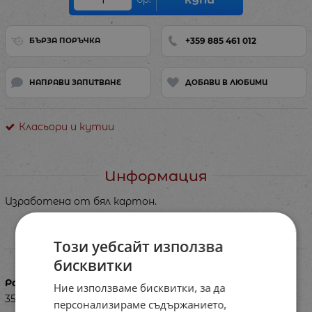
+359 885 461 012
БЪРЗА ПОРЪЧКА
НАПРАВИ ЗАПИТВАНЕ
ДОБАВИ В ЛЮБИМИ
Класьори и кутии
Информация
Изработена от бял картон.
Този уебсайт използва
Характеристики
бисквитки
Размери в см
Ние използваме бисквитки, за да
35x25x8
персонализираме съдържанието,