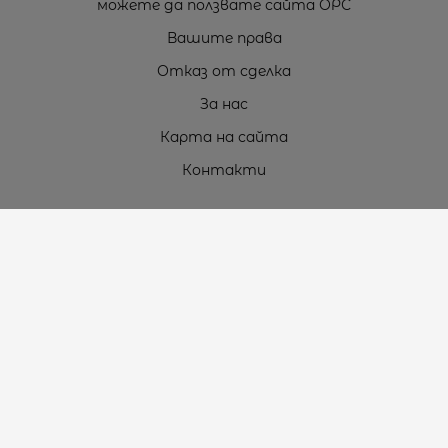
можете да ползвате сайта ОРС
Вашите права
Отказ от сделка
За нас
Карта на сайта
Контакти
Контакти
„ТЕОДОРОС” ЕООД
Стара Загора (6000)
кв. Индустриален
ул. Пружинна №9, магазин №10
тел.:
+359 42 264 176
GSM:
+359 885 461 012
GSM:
+359 898 850 399
e-mail:
office:at:teodoros.com
Работно време: