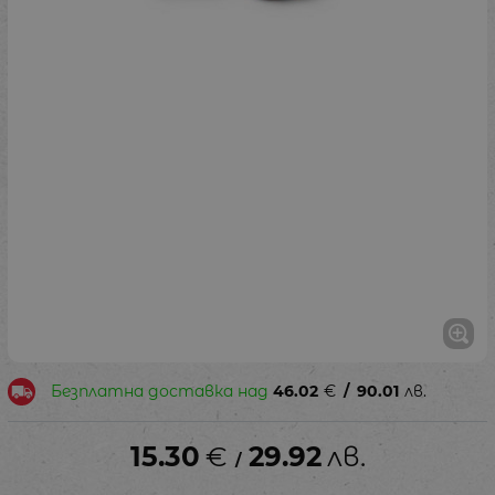
Безплатна доставка над
46.02
€
/
90.01
лв.
15.30
€
29.92
лв.
/