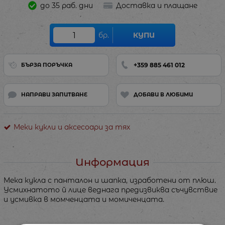
до 35 раб. дни
Доставка и плащане
бр.
КУПИ
+359 885 461 012
БЪРЗА ПОРЪЧКА
НАПРАВИ ЗАПИТВАНЕ
ДОБАВИ В ЛЮБИМИ
Меки кукли и аксесоари за тях
Информация
Мека кукла с панталон и шапка, изработени от плюш.
Усмихнатото й лице веднага предизвиква съчувствие
и усмивка в момченцата и момиченцата.