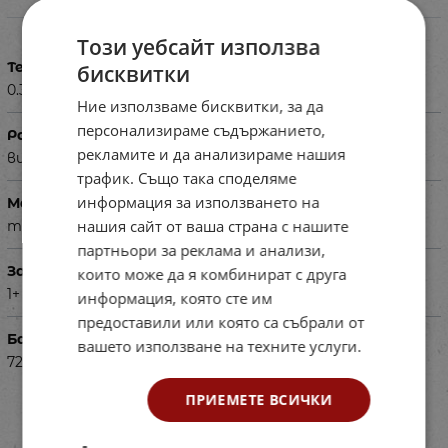
Характеристики
Този уебсайт използва
Тегло в кг
бисквитки
0.300
Ние използваме бисквитки, за да
персонализираме съдържанието,
Размери в см
рекламите и да анализираме нашия
височина - 40
трафик. Също така споделяме
информация за използването на
Материал
нашия сайт от ваша страна с нашите
текстил
партньори за реклама и анализи,
За деца на възраст
които може да я комбинират с друга
1+
информация, която сте им
предоставили или която са събрали от
Баркод (ISBN, UPC, др.)
вашето използване на техните услуги.
72320003-2
ПРИЕМЕТЕ ВСИЧКИ