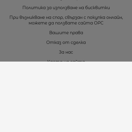
Политика за използване на бисквитки
При възникване на спор, свързан с покупка онлайн,
можете да ползвате сайта ОРС
Вашите права
Отказ от сделка
За нас
Карта на сайта
Контакти
Контакти
„ТЕОДОРОС” ЕООД
Стара Загора (6000)
кв. Индустриален
ул. Пружинна №9, магазин №10
тел.:
+359 42 264 176
GSM:
+359 885 461 012