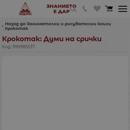
ЗНАНИЕТО
Е ДАР
Назад до Занимателни и рисувателни книги
Крокотак
Крокотак: Думи на срички
Код:
999985537