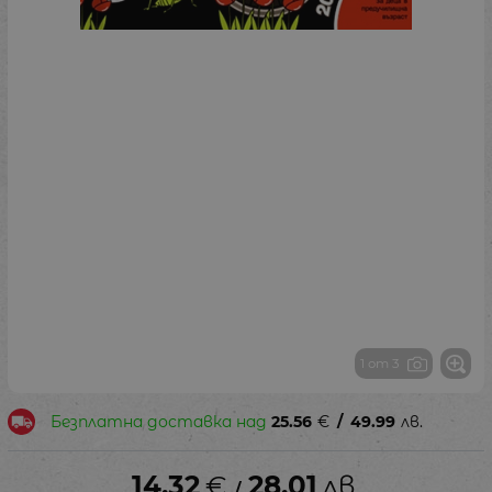
1 от 3
Безплатна доставка над
25.56
€
/
49.99
лв.
14.32
€
28.01
лв.
/