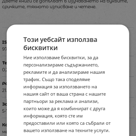
Двете книги се допълват в изучаването на буквите,
сричките, тяхното изписване и четене.
Характеристики
Този уебсайт използва
ISBN
бисквитки
9786199185537
Ние използваме бисквитки, за да
Тегло в кг
персонализираме съдържанието,
0.200
рекламите и да анализираме нашия
трафик. Също така споделяме
Размери в см
информация за използването на
21.5 x 27.5
нашия сайт от ваша страна с нашите
партньори за реклама и анализи,
За деца на възраст
които може да я комбинират с друга
5-7 г.
информация, която сте им
предоставили или която са събрали от
Корица
вашето използване на техните услуги.
мека