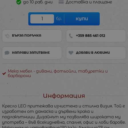
до 10 раб. дни
Доставка и плащане
бр.
КУПИ
+359 885 461 012
БЪРЗА ПОРЪЧКА
НАПРАВИ ЗАПИТВАНЕ
ДОБАВИ В ЛЮБИМИ
Мека мебел - дивани, фотьойли, табуретки и
барбарони
Информация
Кресло LEO притежава изчистена и стилна визия. Той е
изработен от дамаска и дървени крака и
подлакътници. Дизайнът му позволява широката му
употреба – във всекидневна, спалня, офис и лоби барове.
Максимално натоварване:130 кг.\r• Дължина:73 см. •