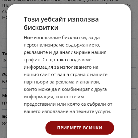
Ширина:69 см. • Височина:85 см. • Височина облегалка:44
см. • Височина седалка от земята:41 см. • Дълбочина на
модул:53 см.\rДоставя се в разглобен вид!
Този уебсайт използва
бисквитки
Ние използваме бисквитки, за да
Характеристики
персонализираме съдържанието,
рекламите и да анализираме нашия
Тегло в кг
трафик. Също така споделяме
16.000
информация за използването на
нашия сайт от ваша страна с нашите
Размери на опаковката в см
партньори за реклама и анализи,
63 x 40 x 69.5
които може да я комбинират с друга
Материал
информация, която сте им
дърво, дамаска
предоставили или която са събрали от
вашето използване на техните услуги.
Баркод (ISBN, UPC, др.)
84013532904
ПРИЕМЕТЕ ВСИЧКИ