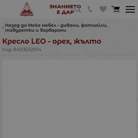
ЗНАНИЕТО
Е ДАР
Назад до Мека мебел - дивани, фотьойли,
табуретки и барбарони
Кресло LEO - орех, жълто
Код:
84013532904