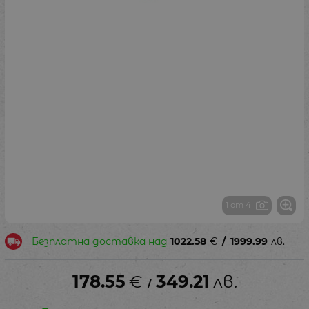
1 от 4
Безплатна доставка над
1022.58
€
/
1999.99
лв.
178.55
€
349.21
лв.
/