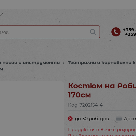
+359 
+359
и носии и инструменти
Театрални и карнавални
см
Костюм на Роби
170см
Код:
7202154-4
до 30 раб. дни
Дост
Продуктът вече е разпрод
Ви уведомим щом го получ