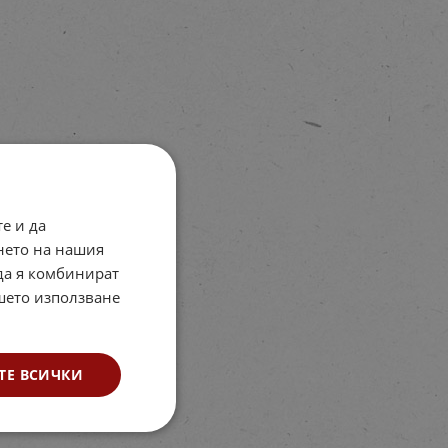
е и да
нето на нашия
 да я комбинират
ашето използване
ТЕ ВСИЧКИ