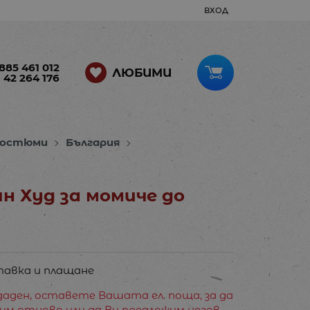
ВХОД
885 461 012
ЛЮБИМИ
 42 264 176
 костюми
България
н Худ за момиче до
авка и плащане
аден, оставете Вашата ел. поща, за да
им отново или да Ви предложим негов