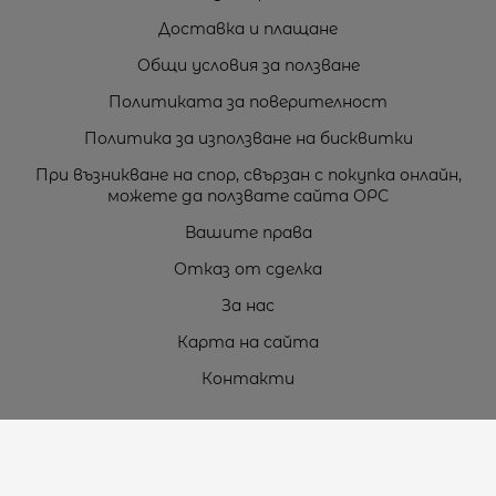
Доставка и плащане
Общи условия за ползване
Политиката за поверителност
Политика за използване на бисквитки
При възникване на спор, свързан с покупка онлайн,
можете да ползвате сайта ОРС
Вашите права
Отказ от сделка
За нас
Карта на сайта
Контакти
Контакти
„ТЕОДОРОС” ЕООД