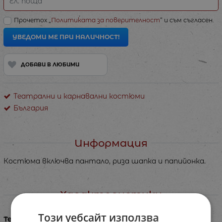
Ел. поща
Прочетох „
Политиката за поверителност
“ и съм съгласен.
УВЕДОМИ МЕ ПРИ НАЛИЧНОСТ!
ДОБАВИ В ЛЮБИМИ
Театрални и карнавални костюми
България
Информация
Костюма включва пантало, риза шапка и папийонка.
Характеристики
Този уебсайт използва
Тегло в кг