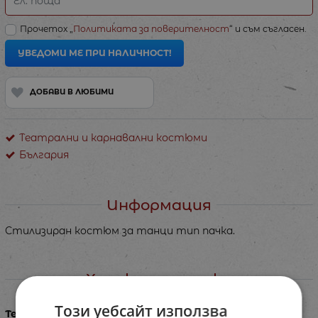
Ел. поща
Прочетох „
Политиката за поверителност
“ и съм съгласен.
УВЕДОМИ МЕ ПРИ НАЛИЧНОСТ!
ДОБАВИ В ЛЮБИМИ
Театрални и карнавални костюми
България
Информация
Стилизиран костюм за танци тип пачка.
Характеристики
Този уебсайт използва
Тегло в кг