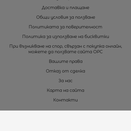
Доставка и плащане
Общи условия за ползване
Политиката за поверителност
Политика за използване на бисквитки
При възникване на спор, свързан с покупка онлайн,
можете да ползвате сайта ОРС
Вашите права
Отказ от сделка
За нас
Карта на сайта
Контакти
Контакти
„ТЕОДОРОС” ЕООД