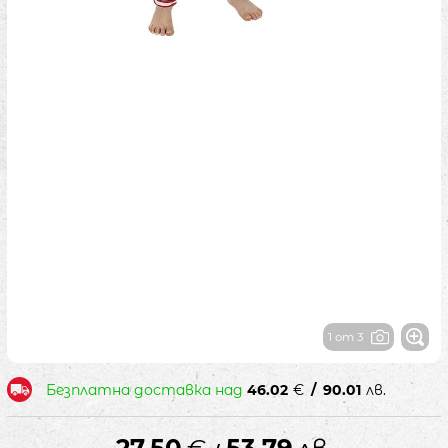
1 от 3
Безплатна доставка над
46.02
€
/
90.01
лв.
27.50
€
53.79
лв.