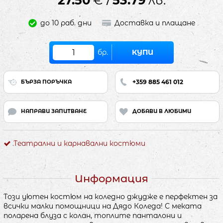
/
до 10 раб. дни
Доставка и плащане
бр.
КУПИ
+359 885 461 012
БЪРЗА ПОРЪЧКА
НАПРАВИ ЗАПИТВАНЕ
ДОБАВИ В ЛЮБИМИ
Театрални и карнавални костюми
Информация
Този уютен костюм на коледно джудже е перфектен за
всички малки помощници на Дядо Коледа! С меката
поларена блуза с колан, топлите панталони и