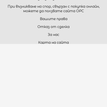
При възникване на спор, свързан с покупка онлайн,
можете да ползвате сайта ОРС
Вашите права
Отказ от сделка
За нас
Карта на сайта
Контакти
Контакти
„ТЕОДОРОС” ЕООД
Стара Загора (6000)
кв. Индустриален
ул. Пружинна №9, магазин №10
тел.:
+359 42 264 176
GSM:
+359 885 461 012
GSM:
+359 898 850 399