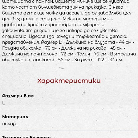
шапчицата с помпон, вашето мъниче ще се чувства
като част от вълшебната зимна приказка. С него
вашето дете ще може да играе и да се забавлява цял
ден, без да му е студено. Меките материали и
удобната кройка гарантират комфорт, а
закачливият дизайн ще го накара да се чувства
специално. Идеален за коледни тържества и детски
представления. Размер L: • Дължина на блузата - 44 см •
Гръдна обиколка - 76 см • Дължина на ръкава - 45 см •
Дължина на панталона - 72 см • Талия - 76 см • Вътрешна
обиколка на шапката - 56 см • За ръст - 122 - 134 см.
Характеристики
Размери в см
L
Материал
полар
За деца на възраст