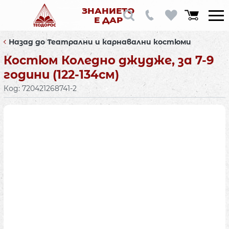
ЗНАНИЕТО
Е ДАР
Назад до Театрални и карнавални костюми
Костюм Коледно джудже, за 7-9
години (122-134см)
Код:
720421268741-2